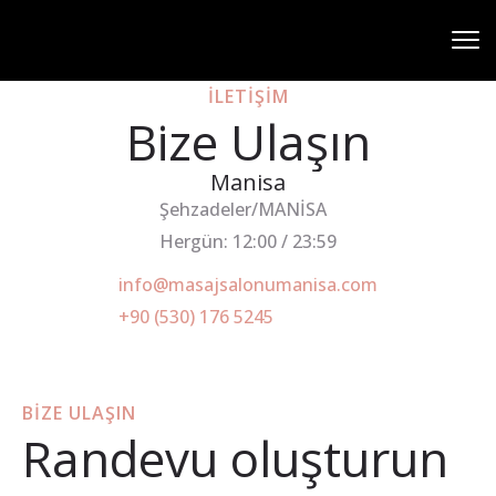
ILETIŞIM
Bize Ulaşın
Manisa
Şehzadeler/MANİSA
Hergün: 12:00 / 23:59
info@masajsalonumanisa.com
+90 (530) 176 5245
BIZE ULAŞIN
Randevu oluşturun