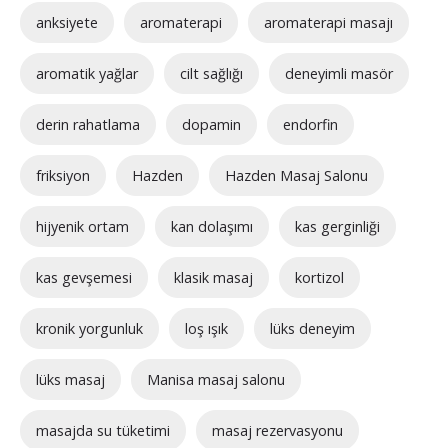
anksiyete
aromaterapi
aromaterapi masajı
aromatik yağlar
cilt sağlığı
deneyimli masör
derin rahatlama
dopamin
endorfin
friksiyon
Hazden
Hazden Masaj Salonu
hijyenik ortam
kan dolaşımı
kas gerginliği
kas gevşemesi
klasik masaj
kortizol
kronik yorgunluk
loş ışık
lüks deneyim
lüks masaj
Manisa masaj salonu
masajda su tüketimi
masaj rezervasyonu