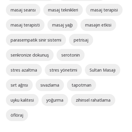
masaj seansı
masaj teknikleri
masaj terapisi
masaj terapisti
masaj yağı
masajın etkisi
parasempatik sinir sistemi
petrisaj
senkronize dokunuş
serotonin
stres azaltma
stres yönetimi
Sultan Masajı
sırt ağrısı
sıvazlama
tapotman
uyku kalitesi
yoğurma
zihinsel rahatlama
öflöraj