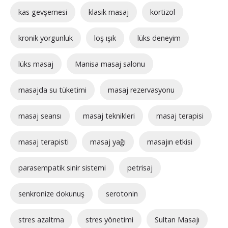
kas gevşemesi
klasik masaj
kortizol
kronik yorgunluk
loş ışık
lüks deneyim
lüks masaj
Manisa masaj salonu
masajda su tüketimi
masaj rezervasyonu
masaj seansı
masaj teknikleri
masaj terapisi
masaj terapisti
masaj yağı
masajın etkisi
parasempatik sinir sistemi
petrisaj
senkronize dokunuş
serotonin
stres azaltma
stres yönetimi
Sultan Masajı