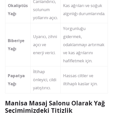
Canlandırıcı,
Okaliptüs
Kas ağrıları ve soğuk
solunum
Yağı
algınlığı durumlarında.
yollarını açıcı.
Yorgunluğu
Uyarıcı, zihni
gidermek,
Biberiye
açıcı ve
odaklanmayı artırmak
Yağı
enerji verici.
ve kas ağrılarını
hafifletmek için.
İltihap
Papatya
Hassas ciltler ve
önleyici, cildi
Yağı
iltihaplı kaslar için.
yatıştırıcı.
Manisa Masaj Salonu Olarak Yağ
Seçimimizdeki Titizlik