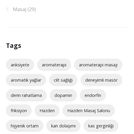
Masaj
(29)
Tags
anksiyete
aromaterapi
aromaterapi masajı
aromatik yağlar
cilt sağlığı
deneyimli masör
derin rahatlama
dopamin
endorfin
friksiyon
Hazden
Hazden Masaj Salonu
hijyenik ortam
kan dolaşımı
kas gerginliği