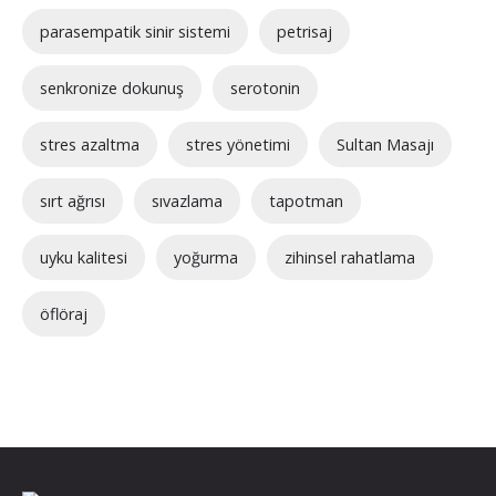
parasempatik sinir sistemi
petrisaj
senkronize dokunuş
serotonin
stres azaltma
stres yönetimi
Sultan Masajı
sırt ağrısı
sıvazlama
tapotman
uyku kalitesi
yoğurma
zihinsel rahatlama
öflöraj