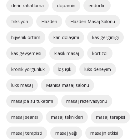
derin rahatlama
dopamin
endorfin
friksiyon
Hazden
Hazden Masaj Salonu
hijyenik ortam
kan dolaşımı
kas gerginliği
kas gevşemesi
klasik masaj
kortizol
kronik yorgunluk
loş ışık
lüks deneyim
lüks masaj
Manisa masaj salonu
masajda su tüketimi
masaj rezervasyonu
masaj seansı
masaj teknikleri
masaj terapisi
masaj terapisti
masaj yağı
masajın etkisi