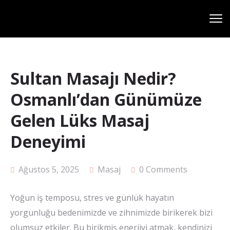
Sultan Masajı Nedir?
Osmanlı’dan Günümüze
Gelen Lüks Masaj
Deneyimi
Ağustos 5, 2025
Masaj
0 Comments
Yoğun iş temposu, stres ve günlük hayatın
yorgunluğu bedenimizde ve zihnimizde birikerek bizi
olumsuz etkiler. Bu birikmiş enerjiyi atmak, kendinizi