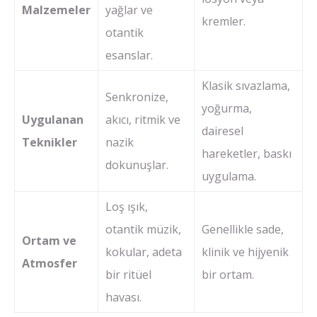
Malzemeler
yağlar ve
kremler.
otantik
esanslar.
Klasik sıvazlama,
Senkronize,
yoğurma,
Uygulanan
akıcı, ritmik ve
dairesel
Teknikler
nazik
hareketler, baskı
dokunuşlar.
uygulama.
Loş ışık,
otantik müzik,
Genellikle sade,
Ortam ve
kokular, adeta
klinik ve hijyenik
Atmosfer
bir ritüel
bir ortam.
havası.