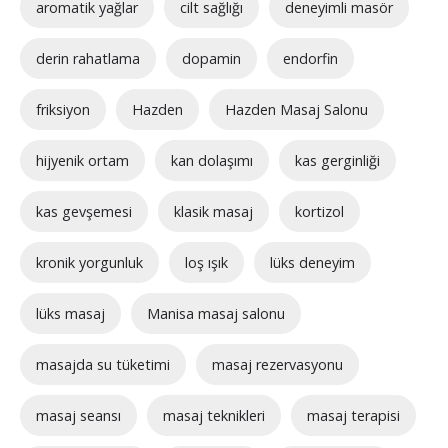
aromatik yağlar
cilt sağlığı
deneyimli masör
derin rahatlama
dopamin
endorfin
friksiyon
Hazden
Hazden Masaj Salonu
hijyenik ortam
kan dolaşımı
kas gerginliği
kas gevşemesi
klasik masaj
kortizol
kronik yorgunluk
loş ışık
lüks deneyim
lüks masaj
Manisa masaj salonu
masajda su tüketimi
masaj rezervasyonu
masaj seansı
masaj teknikleri
masaj terapisi