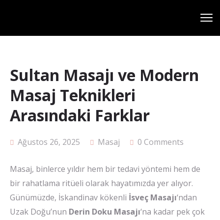
Sultan Masajı ve Modern
Masaj Teknikleri
Arasındaki Farklar
Ağustos 26, 2025
Masaj
0 Comments
Masaj, binlerce yıldır hem bir tedavi yöntemi hem de
bir rahatlama ritüeli olarak hayatımızda yer alıyor.
Günümüzde, İskandinav kökenli
İsveç Masajı
‘ndan
Uzak Doğu’nun
Derin Doku Masajı
‘na kadar pek çok