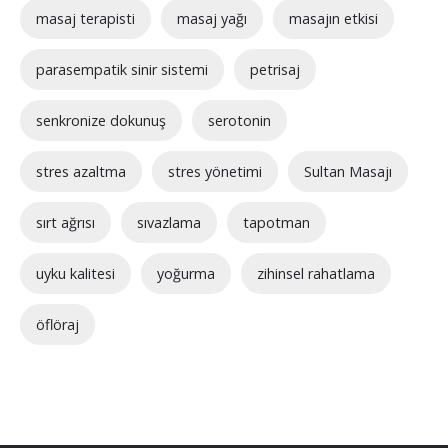
masaj terapisti
masaj yağı
masajın etkisi
parasempatik sinir sistemi
petrisaj
senkronize dokunuş
serotonin
stres azaltma
stres yönetimi
Sultan Masajı
sırt ağrısı
sıvazlama
tapotman
uyku kalitesi
yoğurma
zihinsel rahatlama
öflöraj